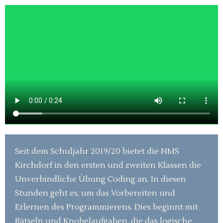
Seit dem Schuljahr 2019/20 bietet die NMS
Kirchdorf in den ersten und zweiten Klassen die
Unverbindliche Übung Coding an. In diesen
Stunden geht es, um das Vorbereiten und
Erlernen des Programmierens. Dies beginnt mit
Rätseln und Knobelaufgaben, die das logische